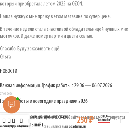
который приобретала летом 2025 на OZON.
Нашла нужную мне пряжу в этом магазине по супер цене.
В течение недели стала счастливой обладательницей нужных мне
моточков. И даже номер партии и цвета совпал.
Спасибо. Буду заказывать ещё.
Ольга
НОВОСТИ
Важная информация. График работы с 29.06 — 06.07.2026
27.06.2026
График работы в новогодние праздники 2026
31.12.2025
Нет в
3830 Троицк Зимняя сказка
ОЛИН интернет магазин пряжи
2003-2026 сайт создан и администрируется
250
₽
наличии
(ванильный)
специалистами
coadmin.ru
Магазин
Сайдбар
Избранное
Корзина
Личный кабинет