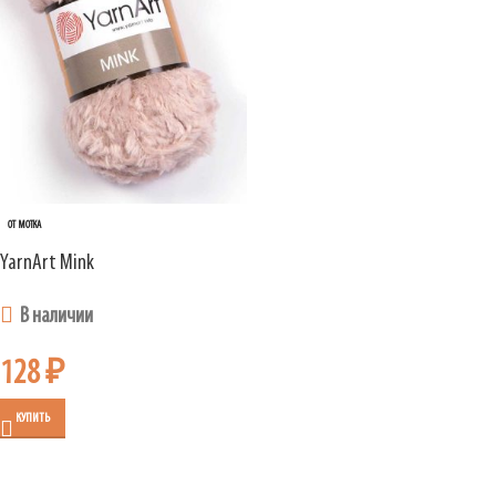
ОТ МОТКА
YarnArt Mink
В наличии
128
₽
КУПИТЬ