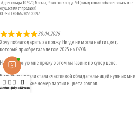
Адрес склада 107370, Москва, Рокоссовского, д.7/4 (склад только собирает заказы и не
осуществляет продажи)
ОГРНИП 304662305500097
30.04.2026
Хочу поблагодарить за пряжу. Нигде не могла найти цвет,
который приобретала летом 2025 на OZON.
Нашла нужную мне пряжу в этом магазине по супер цене.
В течение недели стала счастливой обладательницей нужных мне
моточков. И даже номер партии и цвета совпал.
Магазин
Фильтры
Избранное
Корзина
Личный кабинет
Спасибо. Буду заказывать ещё.
Ольга
НОВОСТИ