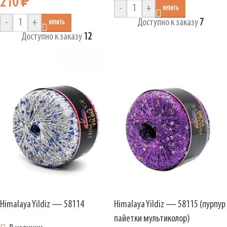
210
₽
-
+
КУПИТЬ
-
+
Доступно к заказу
7
КУПИТЬ
Доступно к заказу
12
Himalaya Yildiz — 58114
Himalaya Yildiz — 58115 (пурпур
пайетки мультиколор)