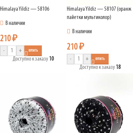
Himalaya Yildiz — 58106
Himalaya Yildiz — 58107 (оранж
пайетки мультиколор)
В наличии
В наличии
210
₽
210
₽
-
+
КУПИТЬ
Доступно к заказу
10
-
+
КУПИТЬ
Доступно к заказу
18