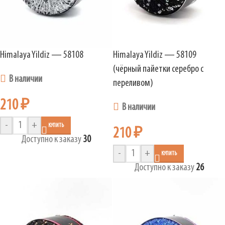
Himalaya Yildiz — 58108
Himalaya Yildiz — 58109
(чёрный пайетки серебро с
В наличии
переливом)
210
₽
В наличии
-
+
КУПИТЬ
210
₽
Доступно к заказу
30
-
+
КУПИТЬ
Доступно к заказу
26