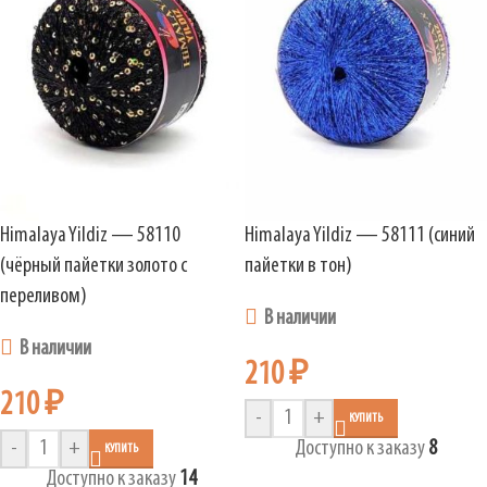
Himalaya Yildiz — 58110
Himalaya Yildiz — 58111 (синий
(чёрный пайетки золото с
пайетки в тон)
переливом)
В наличии
В наличии
210
₽
210
₽
-
+
КУПИТЬ
-
+
Доступно к заказу
8
КУПИТЬ
Доступно к заказу
14