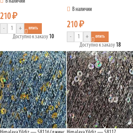
В наличии
В наличии
210
₽
210
₽
-
+
КУПИТЬ
Доступно к заказу
10
-
+
КУПИТЬ
Доступно к заказу
18
Himalaya Yildiz — 58116 (джинс
Himalaya Yildiz — 58117