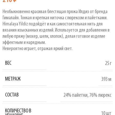
210
₽
Необыкновенно красивая блестящая пряжа Илдиз от бренда
Гималайя. Тонкая и крепкая ниточка с люрексом и пайетками.
Himalaya Yildiz подойдёт и как самостоятельная нить для
вязания изысканных изделий. Используется для добавления в
любую пряжу (мохер, шелк, хлопок), делая готовое изделие
эффектным и нарядным.
Невероятно играет, отражая яркий свет.
ВЕС
25 г
МЕТРАЖ
393 м
СОСТАВ
24% пайетки
,
76% люрекс
КОЛИЧЕСТВО В
10 шт