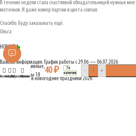
В течение недели стала счастливой обладательницей нужных мне
моточков. И даже номер партии и цвета совпал.
Спасибо. Буду заказывать ещё.
Ольга
НОВОСТИ
Кнопки
Важная информация. График работы с 29.06 — 06.07.2026
пришивные,
40
₽
7 в
-
+
27.06.2026
наличии
стразы 18
Магазин
Сайдбар
Избранное
Корзина
Личный кабинет
График работы в новогодние праздники 2026
мм
31.12.2025
ОЛИН интернет магазин пряжи
2003-2026 сайт создан и администрируется
специалистами
coadmin.ru