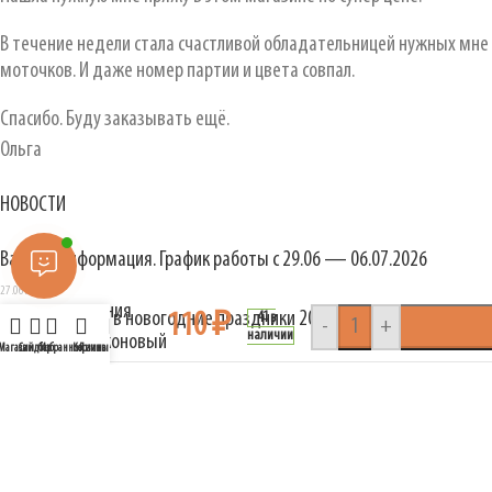
В течение недели стала счастливой обладательницей нужных мне
моточков. И даже номер партии и цвета совпал.
Спасибо. Буду заказывать ещё.
Ольга
НОВОСТИ
Важная информация. График работы с 29.06 — 06.07.2026
Крючок для
27.06.2026
вязания
График работы в новогодние праздники 2026
110
₽
41 в
-
+
наличии
силиконовый
Магазин
Сайдбар
Избранное
Корзина
Личный кабинет
31.12.2025
№7
ОЛИН интернет магазин пряжи
2003-2026 сайт создан и администрируется
специалистами
coadmin.ru