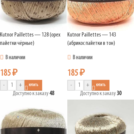
Kutnor Paillettes — 128 (орех
Kutnor Paillettes — 143
пайетки чёрные)
(абрикос пайетки в тон)
В наличии
В наличии
185
₽
185
₽
-
+
-
+
КУПИТЬ
КУПИТЬ
Доступно к заказу
48
Доступно к заказу
30