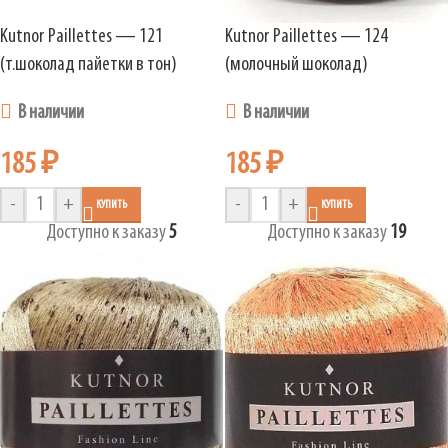
Kutnor Paillettes — 121
Kutnor Paillettes — 124
(т.шоколад пайетки в тон)
(молочный шоколад)
В наличии
В наличии
185
₽
185
₽
-
+
-
+
КУПИТЬ
КУПИТЬ
Доступно к заказу
5
Доступно к заказу
19