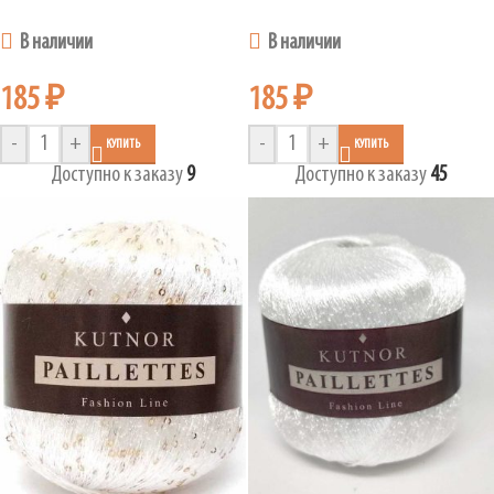
В наличии
В наличии
185
₽
185
₽
-
+
-
+
КУПИТЬ
КУПИТЬ
Доступно к заказу
9
Доступно к заказу
45