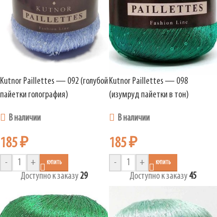
Kutnor Paillettes — 092 (голубой
Kutnor Paillettes — 098
пайетки голография)
(изумруд пайетки в тон)
В наличии
В наличии
185
₽
185
₽
-
+
-
+
КУПИТЬ
КУПИТЬ
Доступно к заказу
29
Доступно к заказу
45