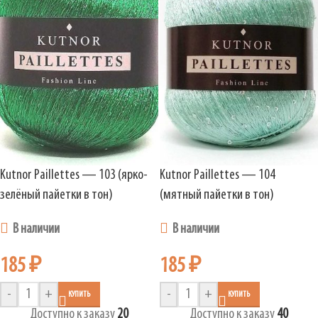
Kutnor Paillettes — 103 (ярко-
Kutnor Paillettes — 104
зелёный пайетки в тон)
(мятный пайетки в тон)
В наличии
В наличии
185
₽
185
₽
-
+
-
+
КУПИТЬ
КУПИТЬ
Доступно к заказу
20
Доступно к заказу
40