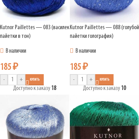
Kutnor Paillettes — 083 (василек
Kutnor Paillettes — 088 (голубой
пайетки в тон)
пайетки голография)
В наличии
В наличии
185
₽
185
₽
-
+
-
+
КУПИТЬ
КУПИТЬ
Доступно к заказу
18
Доступно к заказу
10