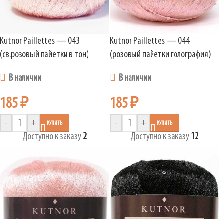
Kutnor Paillettes — 043
Kutnor Paillettes — 044
(св.розовый пайетки в тон)
(розовый пайетки голография)
В наличии
В наличии
185
₽
185
₽
-
+
-
+
КУПИТЬ
КУПИТЬ
Доступно к заказу
2
Доступно к заказу
12