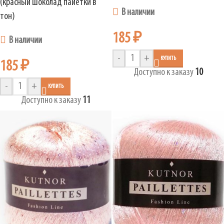
(красный шоколад пайетки в
В наличии
тон)
185
₽
В наличии
-
+
КУПИТЬ
185
₽
Доступно к заказу
10
-
+
КУПИТЬ
Доступно к заказу
11