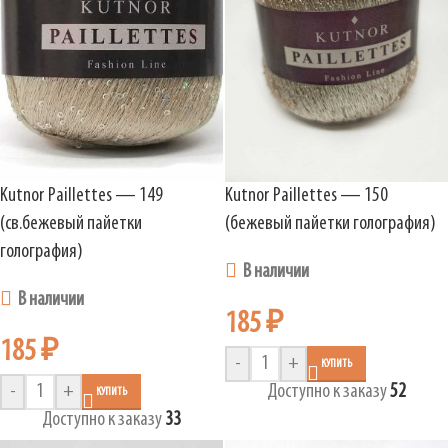
Kutnor Paillettes — 149
Kutnor Paillettes — 150
(св.бежевый пайетки
(бежевый пайетки голография)
голография)
В наличии
В наличии
185
₽
185
₽
-
+
КУПИТЬ
-
+
Доступно к заказу
52
КУПИТЬ
Доступно к заказу
33