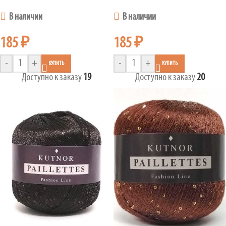
В наличии
В наличии
185
₽
185
₽
-
+
-
+
КУПИТЬ
КУПИТЬ
Доступно к заказу
19
Доступно к заказу
20