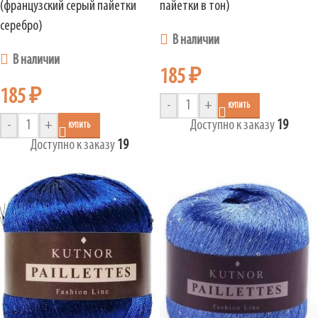
(французский серый пайетки
пайетки в тон)
серебро)
В наличии
В наличии
185
₽
185
₽
-
+
КУПИТЬ
-
+
Доступно к заказу
19
КУПИТЬ
Доступно к заказу
19