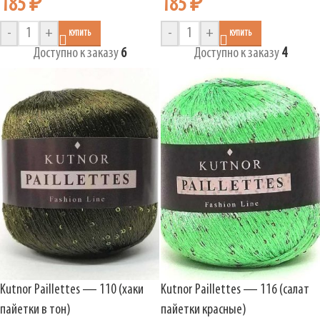
185
₽
185
₽
-
+
-
+
КУПИТЬ
КУПИТЬ
Доступно к заказу
6
Доступно к заказу
4
Kutnor Paillettes — 110 (хаки
Kutnor Paillettes — 116 (салат
пайетки в тон)
пайетки красные)