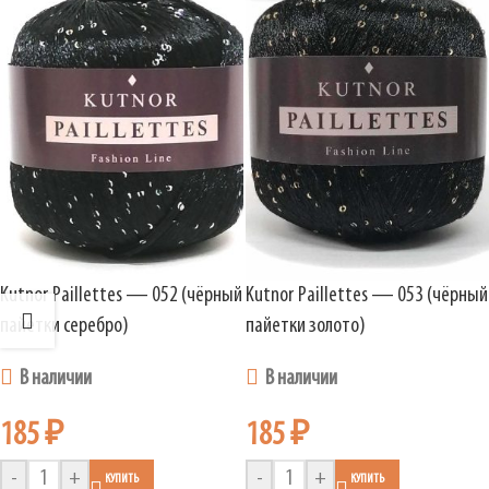
Kutnor Paillettes — 052 (чёрный
Kutnor Paillettes — 053 (чёрный
пайетки серебро)
пайетки золото)
В наличии
В наличии
185
₽
185
₽
-
+
-
+
КУПИТЬ
КУПИТЬ