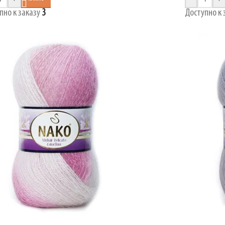
пно к заказу
3
Доступно к 