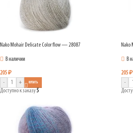
Nako Mohair Delicate Colorflow — 28087
Nako 
В наличии
В н
205
₽
205
₽
-
+
-
КУПИТЬ
Доступно к заказу
5
Досту