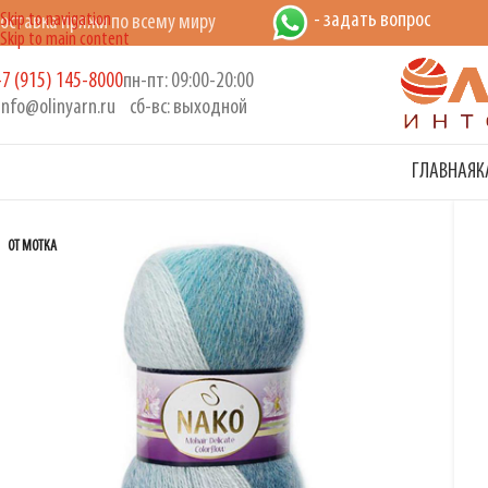
- задать вопрос
Skip to navigation
оставка пряжи по всему миру
Skip to main content
7 (915) 145-8000
пн-пт: 09:00-20:00
info@olinyarn.ru
сб-вс: выходной
ГЛАВНАЯ
К
ОТ МОТКА