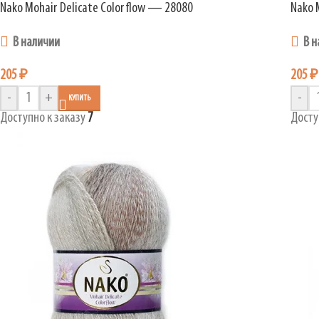
Nako Mohair Delicate Colorflow — 28080
Nako 
В наличии
В н
205
₽
205
₽
-
+
-
КУПИТЬ
Доступно к заказу
7
Досту