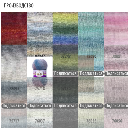
ПРОИЗВОДСТВО
NAKO MOHAIR DELICATE COLORFLOW
07131
07247
07248
28080
28081
28092
75718
07130
07252
07309
75717
76037
76054
76055
76056