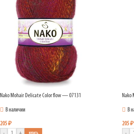
Nako Mohair Delicate Colorflow — 07131
Nako 
В наличии
В н
205
₽
205
₽
-
+
-
КУПИТЬ