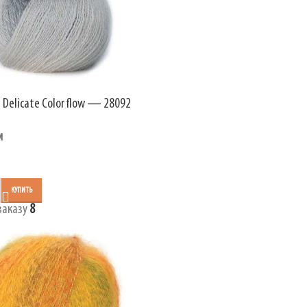
 Delicate Colorflow — 28092
и
КУПИТЬ
заказу
8