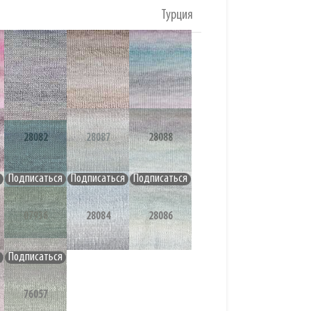
Турция
28082
28087
28088
07936
28084
28086
76057