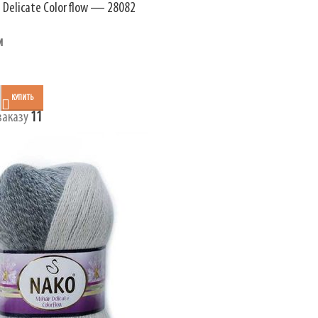
 Delicate Colorflow — 28082
и
КУПИТЬ
заказу
11