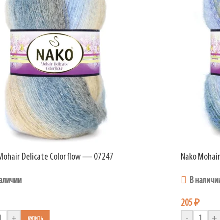
Mohair Delicate Colorflow — 07247
Nako Mohair
аличии
В наличи
205
₽
+
-
+
КУПИТЬ