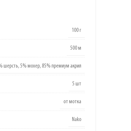
100 г
500 м
% шерсть
,
5% мохер
,
85% премиум акрил
5 шт
от мотка
Nako