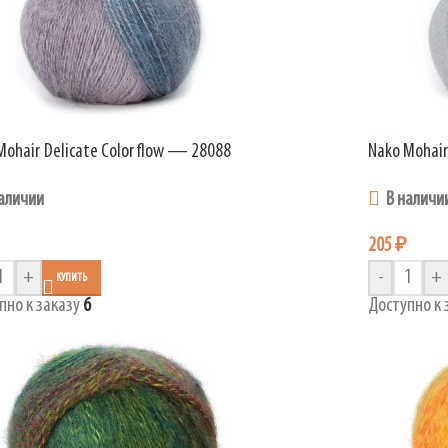
Mohair Delicate Colorflow — 28088
Nako Mohair
аличии
В наличи
205
₽
+
-
+
КУПИТЬ
пно к заказу
6
Доступно к 