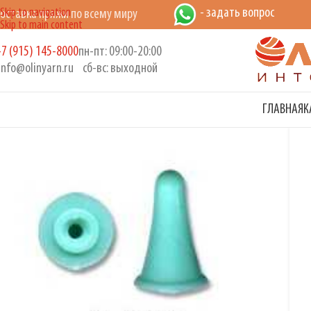
- задать вопрос
Skip to navigation
оставка пряжи по всему миру
Skip to main content
7 (915) 145-8000
пн-пт: 09:00-20:00
info@olinyarn.ru
сб-вс: выходной
ГЛАВНАЯ
К