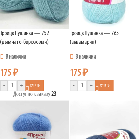
Троицк Пушинка — 752
Троицк Пушинка — 765
(дымчато-бирюзовый)
(аквамарин)
В наличии
В наличии
175
₽
175
₽
-
+
-
+
КУПИТЬ
КУПИТЬ
Доступно к заказу
23