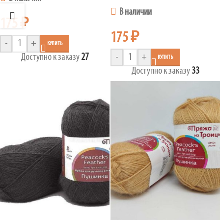
В наличии
175
₽
175
₽
-
+
КУПИТЬ
Доступно к заказу
27
-
+
КУПИТЬ
Доступно к заказу
33