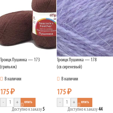
Троицк Пушинка — 173
Троицк Пушинка — 178
(грильяж)
(св.сиреневый)
В наличии
В наличии
175
₽
175
₽
-
+
-
+
КУПИТЬ
КУПИТЬ
Доступно к заказу
5
Доступно к заказу
44