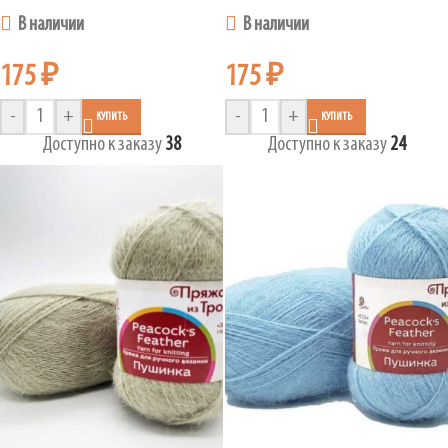
В наличии
В наличии
175
₽
175
₽
-
+
-
+
КУПИТЬ
КУПИТЬ
Доступно к заказу
38
Доступно к заказу
24