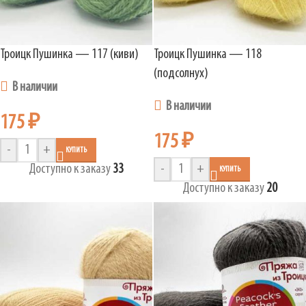
Троицк Пушинка — 117 (киви)
Троицк Пушинка — 118
(подсолнух)
В наличии
В наличии
175
₽
175
₽
-
+
КУПИТЬ
Доступно к заказу
33
-
+
КУПИТЬ
Доступно к заказу
20