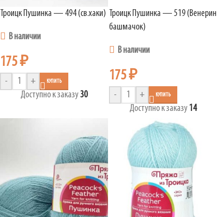
Троицк Пушинка — 494 (св.хаки)
Троицк Пушинка — 519 (Венерин
башмачок)
В наличии
В наличии
175
₽
175
₽
-
+
КУПИТЬ
Доступно к заказу
30
-
+
КУПИТЬ
Доступно к заказу
14