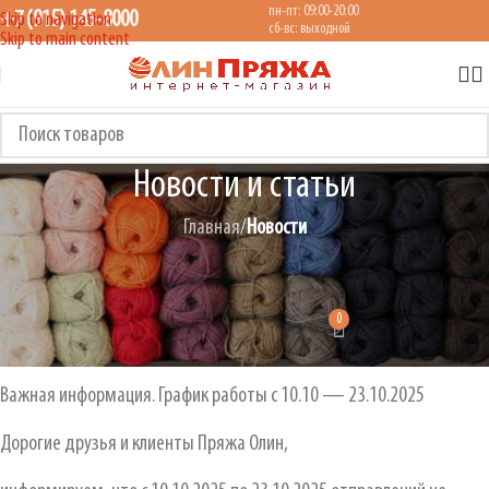
пн-пт: 09:00-20:00
+7 (915) 145-8000
Skip to navigation
сб-вс: выходной
Skip to main content
Новости и статьи
Главная
/
Новости
НОВОСТИ
Важная информация. График работы с 10.10 — 23.10.2025
0
ОЛИН Пряжа
On 09.10.2025
Важная информация. График работы с 10.10 — 23.10.2025
Дорогие друзья и клиенты Пряжа Олин,