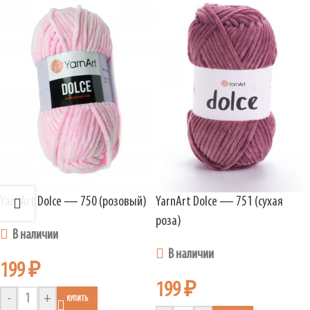
YarnArt Dolce — 750 (розовый)
YarnArt Dolce — 751 (сухая
роза)
В наличии
В наличии
199
₽
199
₽
-
+
КУПИТЬ