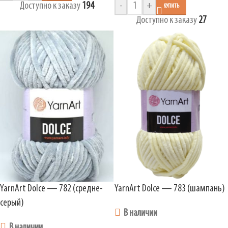
Доступно к заказу
194
-
+
КУПИТЬ
Доступно к заказу
27
YarnArt Dolce — 782 (средне-
YarnArt Dolce — 783 (шампань)
серый)
В наличии
В наличии