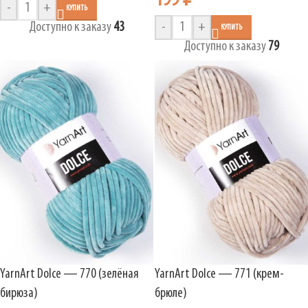
199
₽
-
+
КУПИТЬ
Доступно к заказу
43
-
+
КУПИТЬ
Доступно к заказу
79
YarnArt Dolce — 770 (зелёная
YarnArt Dolce — 771 (крем-
бирюза)
брюле)