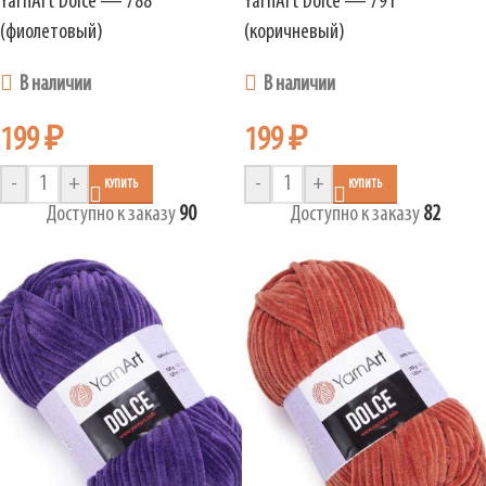
YarnArt Dolce — 788
YarnArt Dolce — 791
(фиолетовый)
(коричневый)
В наличии
В наличии
199
₽
199
₽
-
+
-
+
КУПИТЬ
КУПИТЬ
Доступно к заказу
90
Доступно к заказу
82