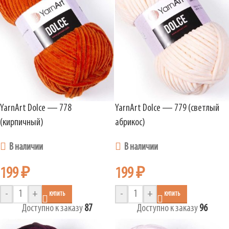
YarnArt Dolce — 778
YarnArt Dolce — 779 (светлый
(кирпичный)
абрикос)
В наличии
В наличии
199
₽
199
₽
-
+
-
+
КУПИТЬ
КУПИТЬ
Доступно к заказу
87
Доступно к заказу
96