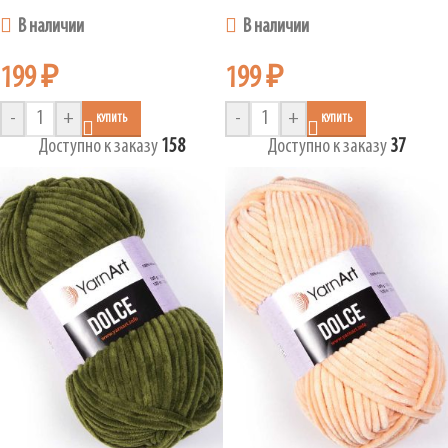
В наличии
В наличии
199
₽
199
₽
-
+
-
+
КУПИТЬ
КУПИТЬ
Доступно к заказу
158
Доступно к заказу
37