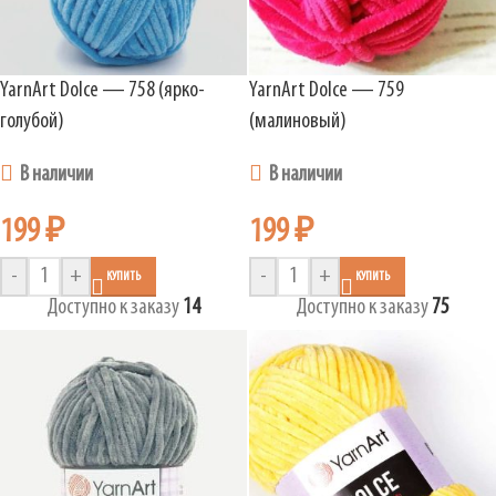
YarnArt Dolce — 758 (ярко-
YarnArt Dolce — 759
голубой)
(малиновый)
В наличии
В наличии
199
₽
199
₽
-
+
-
+
КУПИТЬ
КУПИТЬ
Доступно к заказу
14
Доступно к заказу
75