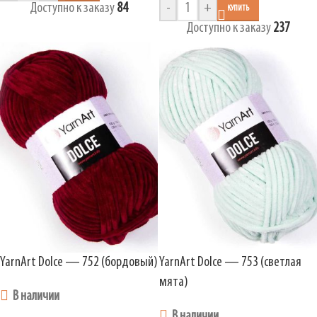
Доступно к заказу
84
-
+
КУПИТЬ
Доступно к заказу
237
YarnArt Dolce — 752 (бордовый)
YarnArt Dolce — 753 (светлая
мята)
В наличии
В наличии