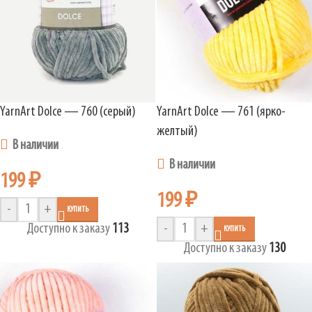
YarnArt Dolce — 760 (серый)
YarnArt Dolce — 761 (ярко-
желтый)
В наличии
В наличии
199
₽
199
₽
-
+
КУПИТЬ
Доступно к заказу
113
-
+
КУПИТЬ
Доступно к заказу
130