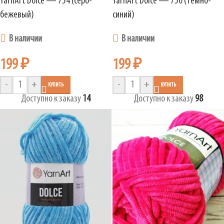
YarnArt Dolce — 754 (серо-
YarnArt Dolce — 756 (темно-
бежевый)
синий)
В наличии
В наличии
199
₽
199
₽
-
+
-
+
КУПИТЬ
КУПИТЬ
Доступно к заказу
14
Доступно к заказу
98