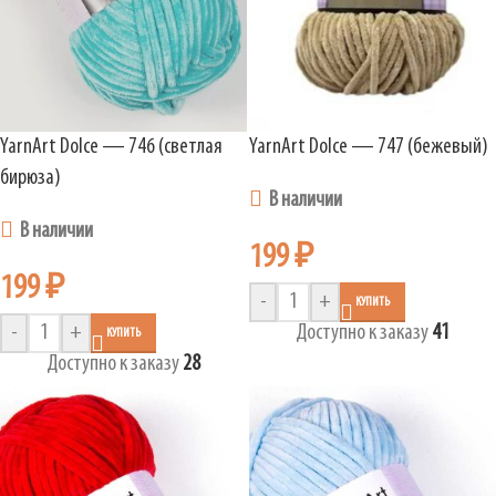
YarnArt Dolce — 746 (светлая
YarnArt Dolce — 747 (бежевый)
бирюза)
В наличии
В наличии
199
₽
199
₽
-
+
КУПИТЬ
-
+
Доступно к заказу
41
КУПИТЬ
Доступно к заказу
28