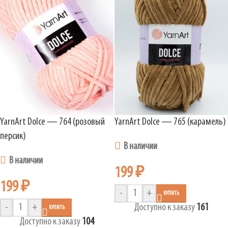
YarnArt Dolce — 764 (розовый
YarnArt Dolce — 765 (карамель)
персик)
В наличии
В наличии
199
₽
199
₽
-
+
КУПИТЬ
-
+
Доступно к заказу
161
КУПИТЬ
Доступно к заказу
104