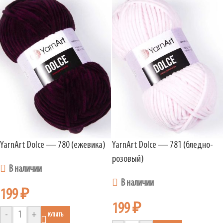
YarnArt Dolce — 780 (ежевика)
YarnArt Dolce — 781 (бледно-
розовый)
В наличии
В наличии
199
₽
199
₽
-
+
КУПИТЬ