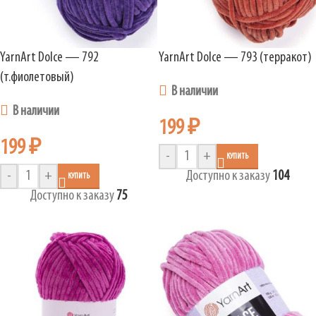
YarnArt Dolce — 792
YarnArt Dolce — 793 (терракот)
(т.фиолетовый)
В наличии
В наличии
199
₽
199
₽
-
+
КУПИТЬ
-
+
Доступно к заказу
104
КУПИТЬ
Доступно к заказу
75