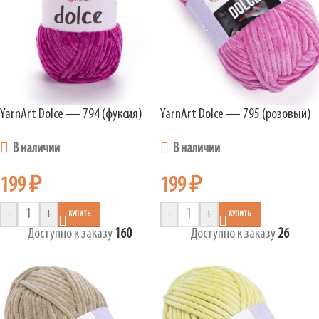
YarnArt Dolce — 794 (фуксия)
YarnArt Dolce — 795 (розовый)
В наличии
В наличии
199
₽
199
₽
-
+
-
+
КУПИТЬ
КУПИТЬ
Доступно к заказу
160
Доступно к заказу
26