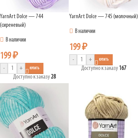
YarnArt Dolce — 744
YarnArt Dolce — 745 (молочный)
(сиреневый)
В наличии
В наличии
199
₽
199
₽
-
+
КУПИТЬ
-
+
Доступно к заказу
167
КУПИТЬ
Доступно к заказу
28