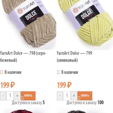
YarnArt Dolce — 798 (серо-
YarnArt Dolce — 799
бежевый)
(оливковый)
В наличии
В наличии
199
₽
199
₽
-
+
-
+
КУПИТЬ
КУПИТЬ
Доступно к заказу
5
Доступно к заказу
100