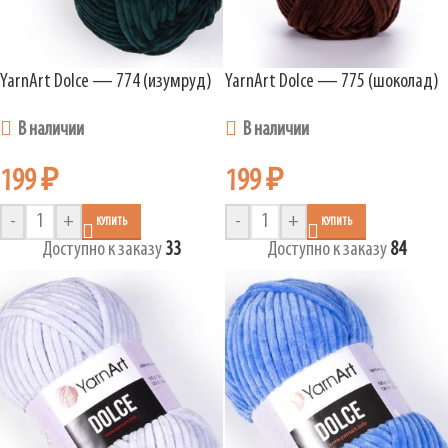
YarnArt Dolce — 774 (изумруд)
YarnArt Dolce — 775 (шоколад)
В наличии
В наличии
199
₽
199
₽
-
+
-
+
КУПИТЬ
КУПИТЬ
Доступно к заказу
33
Доступно к заказу
84