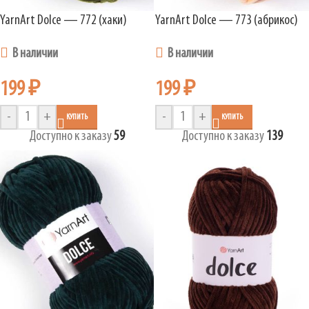
YarnArt Dolce — 772 (хаки)
YarnArt Dolce — 773 (абрикос)
В наличии
В наличии
199
₽
199
₽
-
+
-
+
КУПИТЬ
КУПИТЬ
Доступно к заказу
59
Доступно к заказу
139