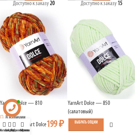
Доступно к заказу
20
Доступно к заказу
15
YarnArt Dolce — 810
YarnArt Dolce — 850
(салатовый)
В наличии
199
₽
ВЫБРАТЬ ОПЦИИ
YarnArt Dolce
В наличии
199
₽
Магазин
Сайдбар
Избранное
Корзина
Личный кабинет