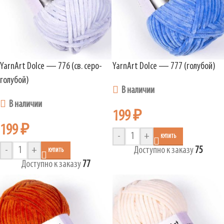
YarnArt Dolce — 776 (св. серо-
YarnArt Dolce — 777 (голубой)
голубой)
В наличии
В наличии
199
₽
199
₽
-
+
КУПИТЬ
-
+
Доступно к заказу
75
КУПИТЬ
Доступно к заказу
77