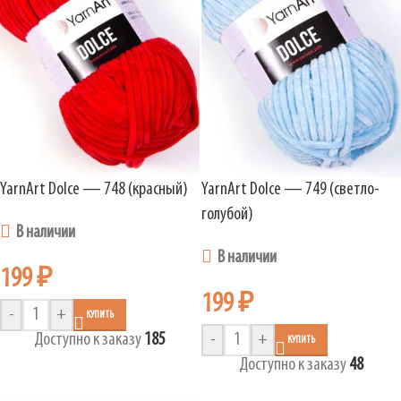
YarnArt Dolce — 748 (красный)
YarnArt Dolce — 749 (светло-
голубой)
В наличии
В наличии
199
₽
199
₽
-
+
КУПИТЬ
Доступно к заказу
185
-
+
КУПИТЬ
Доступно к заказу
48