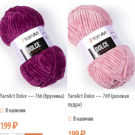
YarnArt Dolce — 766 (брусника)
YarnArt Dolce — 769 (розовая
пудра)
В наличии
В наличии
199
₽