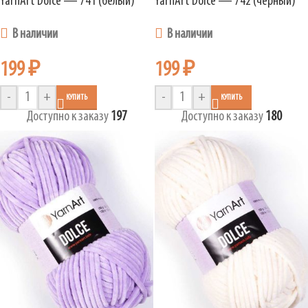
YarnArt Dolce — 741 (белый)
YarnArt Dolce — 742 (чёрный)
В наличии
В наличии
199
₽
199
₽
-
+
-
+
КУПИТЬ
КУПИТЬ
Доступно к заказу
197
Доступно к заказу
180