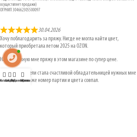
осуществляет продажи)
ОГРНИП 304662305500097
30.04.2026
Хочу поблагодарить за пряжу. Нигде не могла найти цвет,
который приобретала летом 2025 на OZON.
Нашла нужную мне пряжу в этом магазине по супер цене.
В течение недели стала счастливой обладательницей нужных мне
моточков. И даже номер партии и цвета совпал.
Магазин
Сайдбар
Избранное
Корзина
Личный кабинет
Спасибо. Буду заказывать ещё.
Ольга
НОВОСТИ
Важная информация. График работы с 29.06 — 06.07.2026