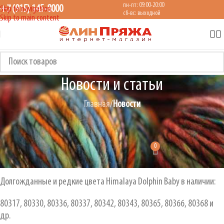
пн-пт: 09:00-20:00
+7 (915) 145-8000
Skip to navigation
сб-вс: выходной
Skip to main content
Новости и статьи
Главная
/
Новости
НОВОСТИ
Поступление Dolphin Baby
0
ОЛИН Пряжа
On 12.01.2021
Долгожданные и редкие цвета Himalaya Dolphin Baby в наличии:
80317, 80330, 80336, 80337, 80342, 80343, 80365, 80366, 80368 и
др.